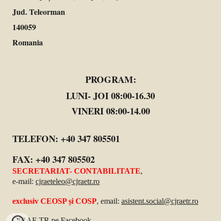
Jud. Teleorman
140059
Romania
PROGRAM
:
LUNI- JOI 08:00-16.30
VINERI 08:00-14.00
TELEFON:
+40 347 805501
FAX:
+40 347 80550
2
SECRETARIAT- CONTABILITATE
,
e-mail:
cjraeteleo
@cjraetr.ro
exclusiv CEOSP și COSP
, email:
asistent.social@cjraetr.ro
CJRAE TR pe Facebook