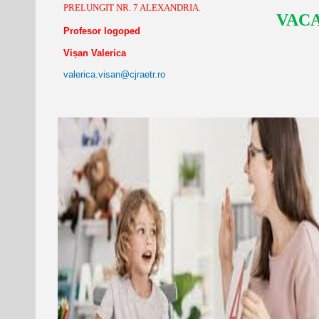
PRELUNGIT NR. 7 ALEXANDRIA.
VAC
Profesor logoped
Vișan Valerica
valerica.visan@cjraetr.ro