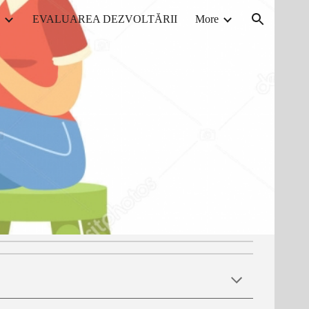
EVALUAREA DEZVOLTĂRII
More
ion