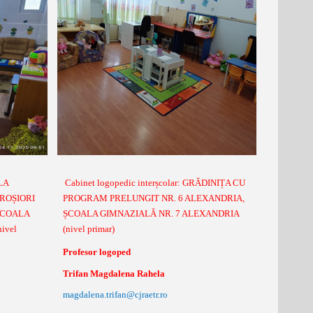
ALA
Cabinet logopedic interșcolar: GRĂDINIȚA CU
ROȘIORI
PROGRAM PRELUNGIT NR. 6 ALEXANDRIA,
, ȘCOALA
ȘCOALA GIMNAZIALĂ NR. 7 ALEXANDRIA
ivel
(nivel primar)
Profesor logoped
Trifan Magdalena Rahela
magdalena.trifan@cjraetr.ro