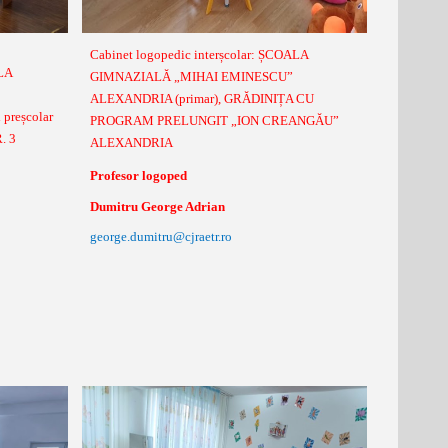
Cabinet logopedic interșcolar: ȘCOALA
ALA
GIMNAZIALĂ „MIHAI EMINESCU”
ALEXANDRIA (primar), GRĂDINIȚA CU
preșcolar
PROGRAM PRELUNGIT „ION CREANGĂU”
. 3
ALEXANDRIA
Profesor logoped
Dumitru George Adrian
george.dumitru@cjraetr.ro