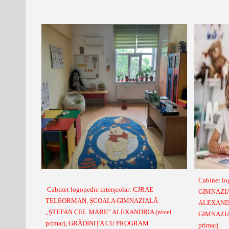
Cabinet lo
Cabinet logopedic interșcolar: CJRAE
GIMNAZIA
TELEORMAN, ȘCOALA GIMNAZIALĂ
ALEXANDRI
„ȘTEFAN CEL MARE” ALEXANDRIA (nivel
GIMNAZIAL
primar), GRĂDINIȚA CU PROGRAM
primar)