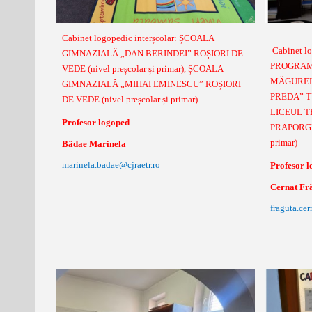
Cabinet logopedic interșcolar: ȘCOALA
Cabinet l
GIMNAZIALĂ „DAN BERINDEI” ROȘIORI DE
PROGRAM
VEDE (nivel preșcolar și primar), ȘCOALA
MĂGUREL
GIMNAZIALĂ „MIHAI EMINESCU” ROȘIORI
PREDA” T
DE VEDE (nivel preșcolar și primar)
LICEUL T
Profesor logoped
PRAPORG
primar)
Bâdae Marinela
marinela.badae@cjraetr.ro
Profesor 
Cernat Fr
fraguta.cer