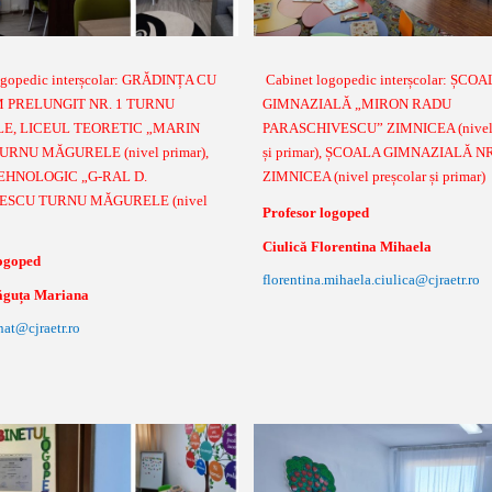
ogopedic interșcolar: GRĂDINȚA CU
Cabinet logopedic interșcolar: ȘCO
 PRELUNGIT NR. 1 TURNU
GIMNAZIALĂ „MIRON RADU
E, LICEUL TEORETIC „MARIN
PARASCHIVESCU” ZIMNICEA (nivel 
URNU MĂGURELE (nivel primar),
și primar), ȘCOALA GIMNAZIALĂ NR
EHNOLOGIC „G-RAL D.
ZIMNICEA (nivel preșcolar și primar)
ESCU TURNU MĂGURELE (nivel
Profesor logoped
Ciulică Florentina Mihaela
logoped
florentina.mihaela.ciulica@cjraetr.ro
ăguța Mariana
nat@cjraetr.ro