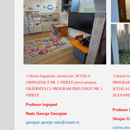
Cabinet logopedic interșcolar: ȘCOALA
Cabinet l
GIMNAZIALĂ NR. 2 VIDELE (nivel primar),
PROGRAM 
GRĂDINIȚA CU PROGRAM PRELUNGIT NR. 1
ȘCOALA G
VIDELE
ALEXANDRIA
Profesor logoped
Profesor
Radu George Georgian
Strujac C
georgian.george.radu@cjraetr.ro
corina.str