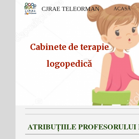
CJRAE TELEORMAN
ACASĂ
Sk
Cabinete
de terapie
logopedică
ATRIBUȚIILE PROFESORULUI