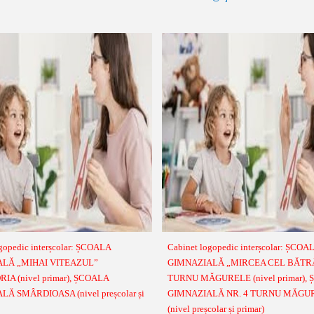
gopedic interșcolar: ȘCOALA
Cabinet logopedic interșcolar: ȘCOA
LĂ „MIHAI VITEAZUL”
GIMNAZIALĂ „MIRCEA CEL BĂTR
A (nivel primar), ȘCOALA
TURNU MĂGURELE (nivel primar),
Ă SMÂRDIOASA (nivel preșcolar și
GIMNAZIALĂ NR. 4 TURNU MĂGU
(nivel preșcolar și primar)