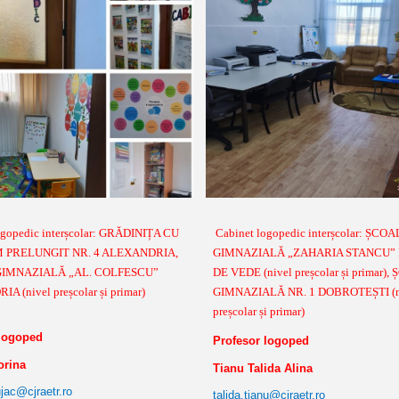
ogopedic interșcolar: GRĂDINIȚA CU
Cabinet logopedic interșcolar: ȘCO
PRELUNGIT NR. 4 ALEXANDRIA,
GIMNAZIALĂ „ZAHARIA STANCU” 
IMNAZIALĂ „AL. COLFESCU”
DE VEDE (nivel preșcolar și primar)
 (nivel preșcolar și primar)
GIMNAZIALĂ NR. 1 DOBROTEȘTI (n
preșcolar și primar)
 logoped
Profesor logoped
orina
Tianu Talida Alina
ujac@cjraetr.ro
talida.tianu@cjraetr.ro