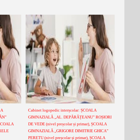
LA
Cabinet logopedic interșcolar: ȘCOALA
ÂN”
GIMNAZIALĂ „AL. DEPĂRĂȚEANU” ROȘIORI
 ȘCOALA
DE VEDE (nivel preșcolar și primar), ȘCOALA
RELE
GIMNAZIALĂ „GRIGORE DIMITRIE GHICA”
PERETU (nivel preșcolar și primar), ȘCOALA