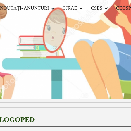
NOUTĂȚI- ANUNȚURI
CJRAE
CSES
CEOSP
ip to main content
Skip to navigat
 LOGOPED