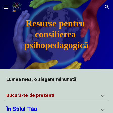
Skip to main content
Skip to navigation
Resurse pentru 
consilierea 
psihopedagogică
Lumea mea, o alegere minunată
Bucură-te de prezent!
În Stilul Tău